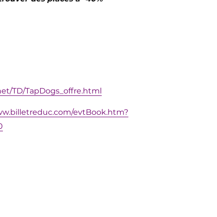
net/TD/TapDogs_offre.html
ww.billetreduc.com/evtBook.htm?
0