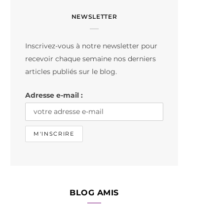
c
s
k
NEWSLETTER
e
t
T
b
a
o
Inscrivez-vous à notre newsletter pour
o
g
k
recevoir chaque semaine nos derniers
o
r
articles publiés sur le blog.
k
a
Adresse e-mail :
m
BLOG AMIS