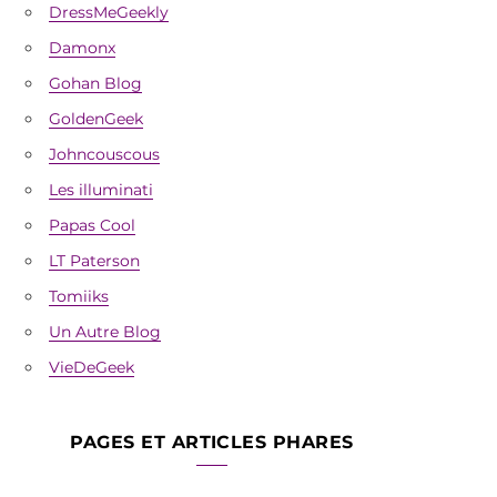
DressMeGeekly
Damonx
Gohan Blog
GoldenGeek
Johncouscous
Les illuminati
Papas Cool
LT Paterson
Tomiiks
Un Autre Blog
VieDeGeek
PAGES ET ARTICLES PHARES