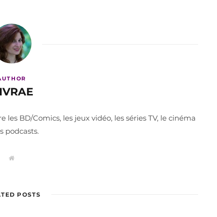
AUTHOR
IVRAE
les BD/Comics, les jeux vidéo, les séries TV, le cinéma
es podcasts.
W
e
b
s
i
t
ATED POSTS
e