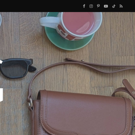
F
I
P
Y
T
R
a
n
i
o
i
S
c
s
n
u
k
S
e
t
t
T
T
b
a
e
u
o
o
g
r
b
k
o
r
e
e
k
a
s
m
t