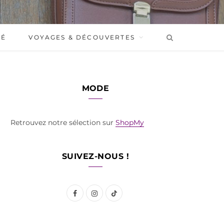
BÉ
VOYAGES & DÉCOUVERTES
MODE
Retrouvez notre sélection sur
ShopMy
SUIVEZ-NOUS !
F
I
T
a
n
i