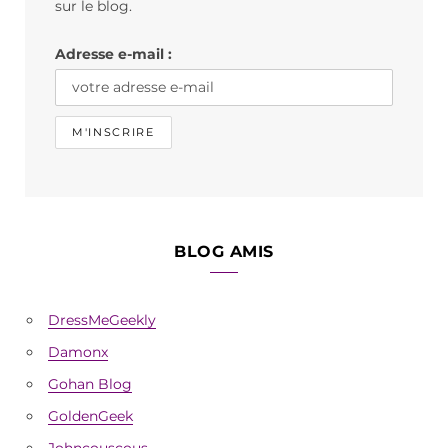
o
r
sur le blog.
k
a
Adresse e-mail :
m
BLOG AMIS
DressMeGeekly
Damonx
Gohan Blog
GoldenGeek