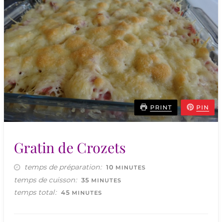
PRINT
PIN
Gratin de Crozets
temps de préparation
MINUTES
10
MINUTES
temps de cuisson
MINUTES
35
MINUTES
temps total
MINUTES
45
MINUTES