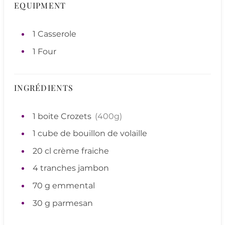
EQUIPMENT
1 Casserole
1 Four
INGRÉDIENTS
1
boite
Crozets
(400g)
1
cube de bouillon de volaille
20
cl
crème fraiche
4
tranches
jambon
70
g
emmental
30
g
parmesan