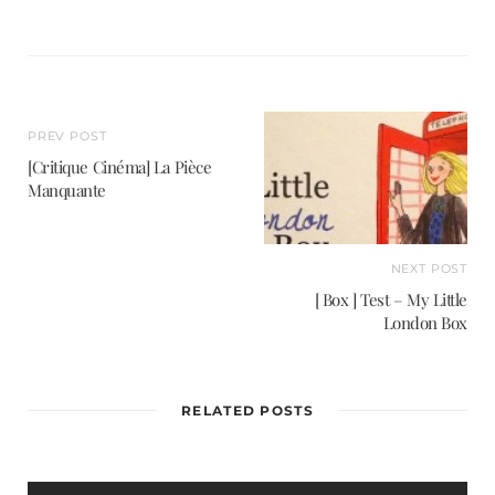
e
b
s
i
t
e
PREV POST
[Critique Cinéma] La Pièce
Manquante
NEXT POST
[ Box ] Test – My Little
London Box
RELATED POSTS