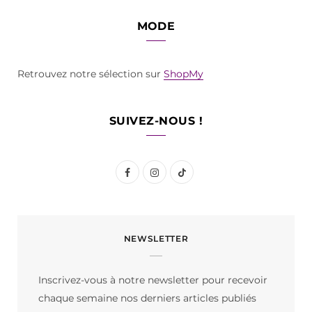
MODE
Retrouvez notre sélection sur
ShopMy
SUIVEZ-NOUS !
F
I
T
a
n
i
c
s
k
NEWSLETTER
e
t
T
b
a
o
Inscrivez-vous à notre newsletter pour recevoir
o
g
k
chaque semaine nos derniers articles publiés