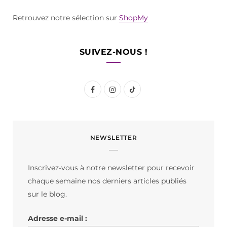
Retrouvez notre sélection sur
ShopMy
SUIVEZ-NOUS !
F
I
T
a
n
i
c
s
k
NEWSLETTER
e
t
T
b
a
o
Inscrivez-vous à notre newsletter pour recevoir
o
g
k
chaque semaine nos derniers articles publiés
o
r
sur le blog.
k
a
Adresse e-mail :