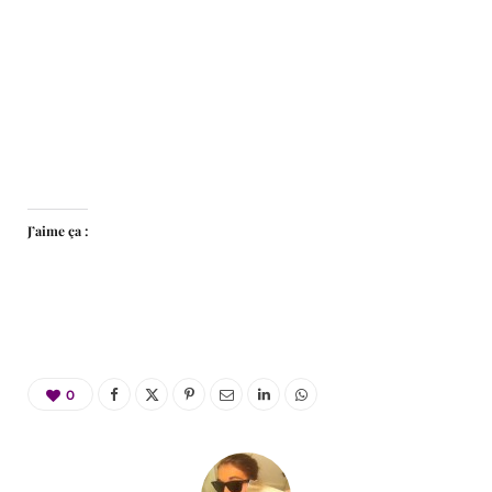
J’aime ça :
0