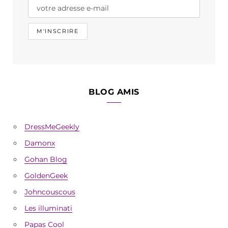
m
BLOG AMIS
DressMeGeekly
Damonx
Gohan Blog
GoldenGeek
Johncouscous
Les illuminati
Papas Cool