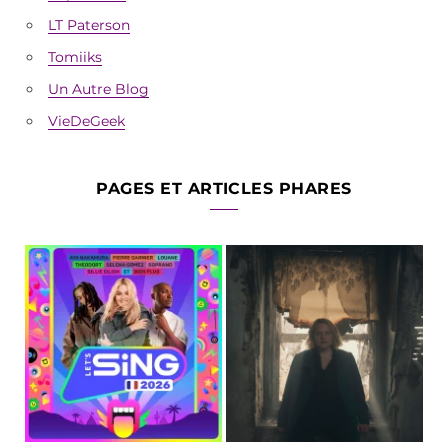
LT Paterson
Tomiiks
Un Autre Blog
VieDeGeek
PAGES ET ARTICLES PHARES