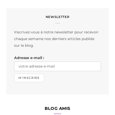
a
n
i
c
s
k
NEWSLETTER
e
t
T
b
a
o
Inscrivez-vous à notre newsletter pour recevoir
o
g
k
chaque semaine nos derniers articles publiés
o
r
sur le blog.
k
a
Adresse e-mail :
m
BLOG AMIS