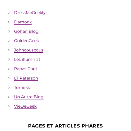
DressMeGeekly
Damonx
Gohan Blog
GoldenGeek
Johncouscous
Les illuminati
Papas Cool
LT Paterson
Tomiiks
Un Autre Blog
VieDeGeek
PAGES ET ARTICLES PHARES