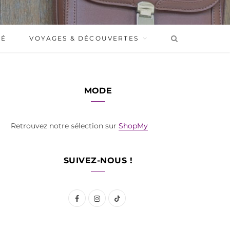
BÉ
VOYAGES & DÉCOUVERTES
MODE
Retrouvez notre sélection sur
ShopMy
SUIVEZ-NOUS !
F
I
T
a
n
i