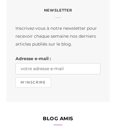
c
s
k
NEWSLETTER
e
t
T
b
a
o
Inscrivez-vous à notre newsletter pour
o
g
k
recevoir chaque semaine nos derniers
o
r
articles publiés sur le blog.
k
a
Adresse e-mail :
m
BLOG AMIS