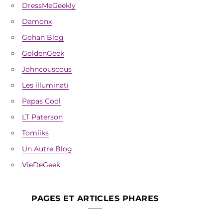
DressMeGeekly
Damonx
Gohan Blog
GoldenGeek
Johncouscous
Les illuminati
Papas Cool
LT Paterson
Tomiiks
Un Autre Blog
VieDeGeek
PAGES ET ARTICLES PHARES