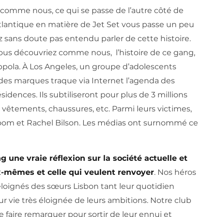
, comme nous, ce qui se passe de l’autre côté de
Atlantique en matière de Jet Set vous passe un peu
z sans doute pas entendu parler de cette histoire.
ue vous découvriez comme nous, l’histoire de ce gang,
oppola. À Los Angeles, un groupe d’adolescents
s des marques traque via Internet l’agenda des
sidences. Ils subtiliseront pour plus de 3 millions
x, vêtements, chaussures, etc. Parmi leurs victimes,
Bloom et Rachel Bilson. Les médias ont surnommé ce
g une vraie réflexion sur la société actuelle et
x-mêmes et celle qui veulent renvoyer
. Nos héros
 éloignés des sœurs Lisbon tant leur quotidien
r vie très éloignée de leurs ambitions. Notre club
e faire remarquer pour sortir de leur ennui et