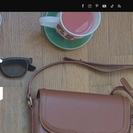
F
I
P
Y
T
R
a
n
i
o
i
S
c
s
n
u
k
S
e
t
t
T
T
b
a
e
u
o
o
g
r
b
k
o
r
e
e
k
a
s
m
t