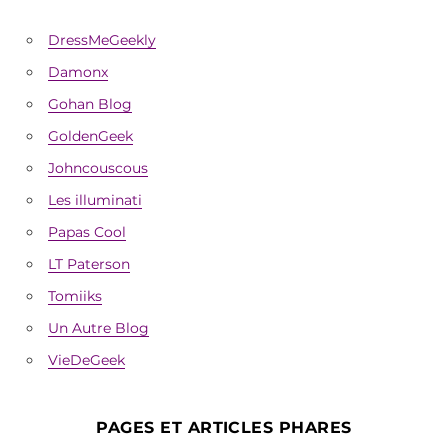
DressMeGeekly
Damonx
Gohan Blog
GoldenGeek
Johncouscous
Les illuminati
Papas Cool
LT Paterson
Tomiiks
Un Autre Blog
VieDeGeek
PAGES ET ARTICLES PHARES