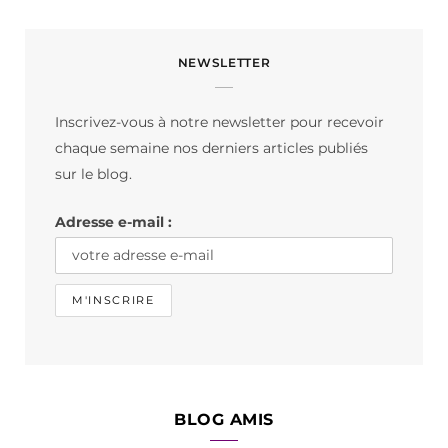
a
n
i
c
s
k
NEWSLETTER
e
t
T
b
a
o
Inscrivez-vous à notre newsletter pour recevoir
o
g
k
chaque semaine nos derniers articles publiés
o
r
sur le blog.
k
a
Adresse e-mail :
m
BLOG AMIS