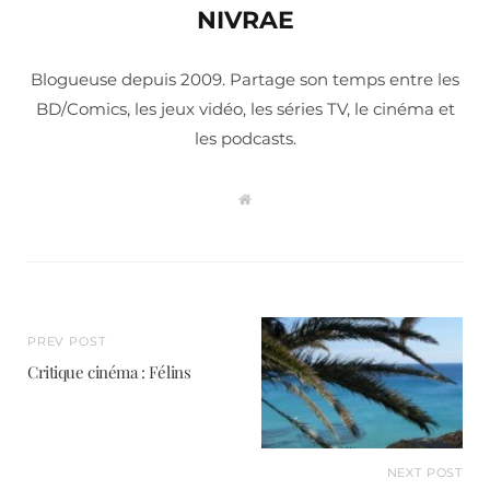
NIVRAE
Blogueuse depuis 2009. Partage son temps entre les
BD/Comics, les jeux vidéo, les séries TV, le cinéma et
les podcasts.
W
e
b
s
i
t
e
PREV POST
Critique cinéma : Félins
NEXT POST