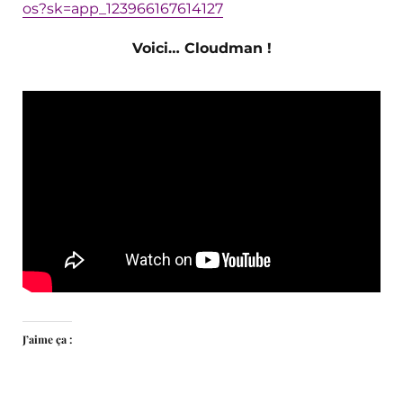
os?sk=app_123966167614127
Voici… Cloudman !
J’aime ça :