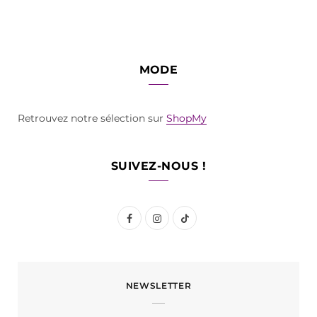
MODE
Retrouvez notre sélection sur
ShopMy
SUIVEZ-NOUS !
F
I
T
a
n
i
c
s
k
NEWSLETTER
e
t
T
b
a
o