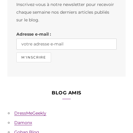
Inscrivez-vous à notre newsletter pour recevoir
o
g
k
chaque semaine nos derniers articles publiés
o
r
sur le blog.
k
a
Adresse e-mail :
m
BLOG AMIS
DressMeGeekly
Damonx
Gohan Blog