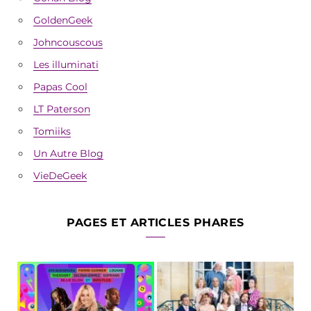
GoldenGeek
Johncouscous
Les illuminati
Papas Cool
LT Paterson
Tomiiks
Un Autre Blog
VieDeGeek
PAGES ET ARTICLES PHARES