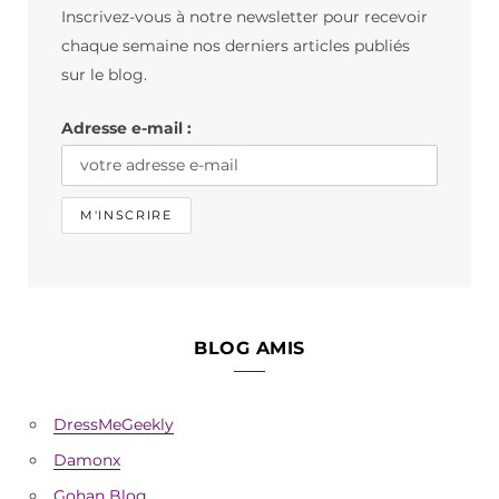
Inscrivez-vous à notre newsletter pour recevoir
o
g
k
chaque semaine nos derniers articles publiés
o
r
sur le blog.
k
a
Adresse e-mail :
m
BLOG AMIS
DressMeGeekly
Damonx
Gohan Blog