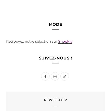
MODE
Retrouvez notre sélection sur
ShopMy
SUIVEZ-NOUS !
F
I
T
a
n
i
c
s
k
NEWSLETTER
e
t
T
b
a
o