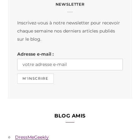
NEWSLETTER
e
t
T
b
a
o
Inscrivez-vous à notre newsletter pour recevoir
o
g
k
chaque semaine nos derniers articles publiés
o
r
sur le blog.
k
a
Adresse e-mail :
m
BLOG AMIS
DressMeGeekly