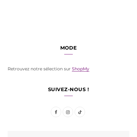
MODE
Retrouvez notre sélection sur
ShopMy
SUIVEZ-NOUS !
F
I
T
a
n
i
c
s
k