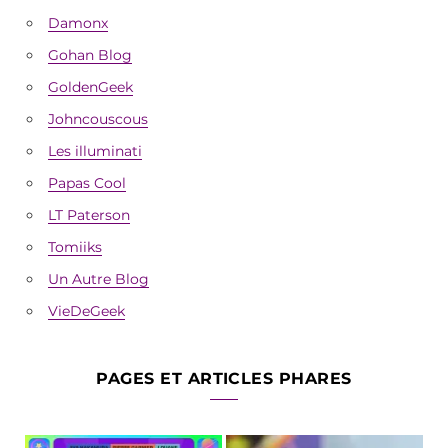
Damonx
Gohan Blog
GoldenGeek
Johncouscous
Les illuminati
Papas Cool
LT Paterson
Tomiiks
Un Autre Blog
VieDeGeek
PAGES ET ARTICLES PHARES