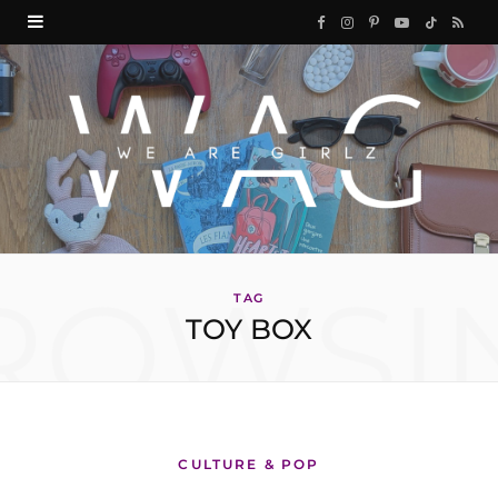
F
I
P
Y
T
R
a
n
i
o
i
S
c
s
n
u
k
S
e
t
t
T
T
b
a
e
u
o
o
g
r
b
k
ROWSI
o
r
e
e
TAG
TOY BOX
k
a
s
m
t
CULTURE & POP