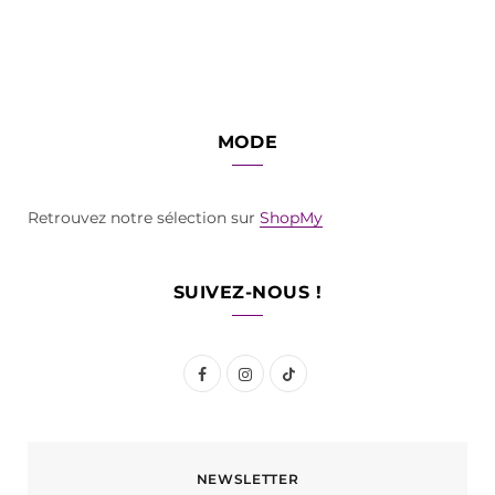
MODE
Retrouvez notre sélection sur
ShopMy
SUIVEZ-NOUS !
F
I
T
a
n
i
c
s
k
NEWSLETTER
e
t
T