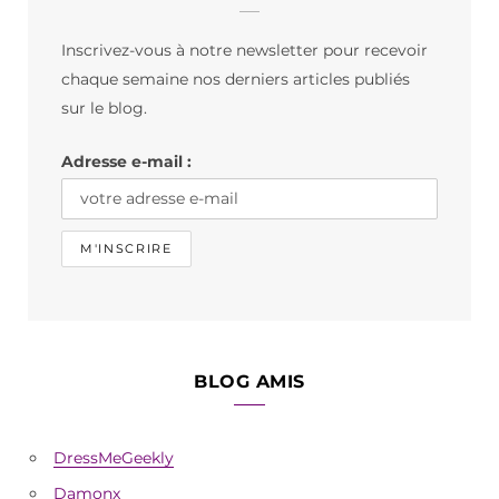
b
a
o
Inscrivez-vous à notre newsletter pour recevoir
o
g
k
chaque semaine nos derniers articles publiés
o
r
sur le blog.
k
a
Adresse e-mail :
m
BLOG AMIS
DressMeGeekly
Damonx