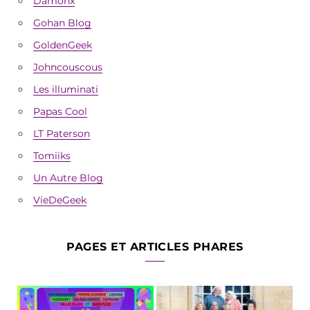
Damonx
Gohan Blog
GoldenGeek
Johncouscous
Les illuminati
Papas Cool
LT Paterson
Tomiiks
Un Autre Blog
VieDeGeek
PAGES ET ARTICLES PHARES