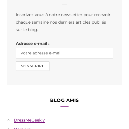
b
a
o
Inscrivez-vous à notre newsletter pour recevoir
o
g
k
chaque semaine nos derniers articles publiés
o
r
sur le blog.
k
a
Adresse e-mail :
m
BLOG AMIS
DressMeGeekly