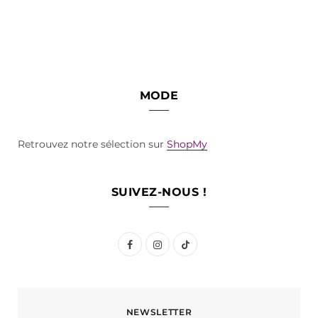
MODE
Retrouvez notre sélection sur
ShopMy
SUIVEZ-NOUS !
F
I
T
a
n
i
c
s
k
NEWSLETTER
e
t
T