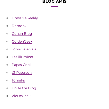
BLOG AMIS
DressMeGeekly
Damonx
Gohan Blog
GoldenGeek
Johncouscous
Les illuminati
Papas Cool
LT Paterson
Tomiiks
Un Autre Blog
VieDeGeek