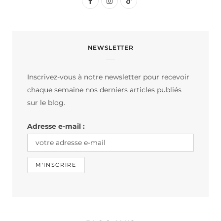
F
I
T
a
n
i
c
s
k
NEWSLETTER
e
t
T
b
a
o
Inscrivez-vous à notre newsletter pour recevoir
o
g
k
chaque semaine nos derniers articles publiés
o
r
sur le blog.
k
a
Adresse e-mail :
m