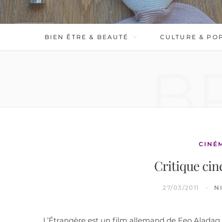
BIEN ÊTRE & BEAUTÉ
CULTURE & PO
B
CINÉ
Critique cin
27/03/2011
N
L’Étrangère est un film allemand de Feo Aladag qu