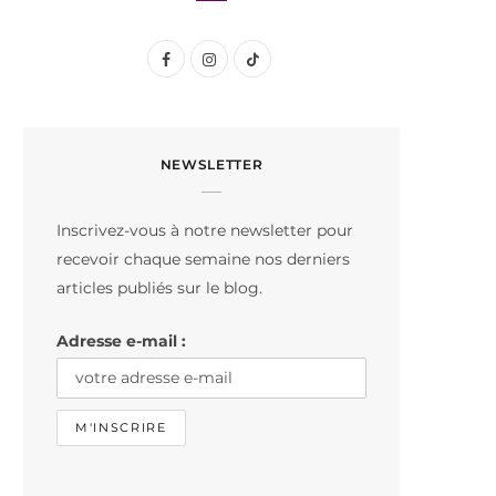
F
I
T
a
n
i
c
s
k
NEWSLETTER
e
t
T
b
a
o
Inscrivez-vous à notre newsletter pour
o
g
k
recevoir chaque semaine nos derniers
o
r
articles publiés sur le blog.
k
a
Adresse e-mail :
m