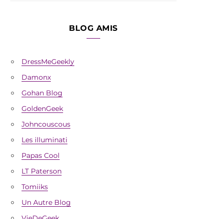
BLOG AMIS
DressMeGeekly
Damonx
Gohan Blog
GoldenGeek
Johncouscous
Les illuminati
Papas Cool
LT Paterson
Tomiiks
Un Autre Blog
VieDeGeek