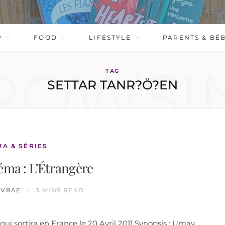
P
FOOD
LIFESTYLE
PARENTS & BÉ
ROWSI
TAG
SETTAR TANR?Ö?EN
MA & SÉRIES
éma : L’Étrangère
IVRAE
3 MINS READ
i sortira en France le 20 Avril 2011 Synopsis : Umay,