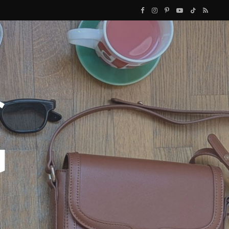
F
I
P
Y
T
R
a
n
i
o
i
S
c
s
n
u
k
S
e
t
t
T
T
b
a
e
u
o
o
g
r
b
k
o
r
e
e
k
a
s
m
t