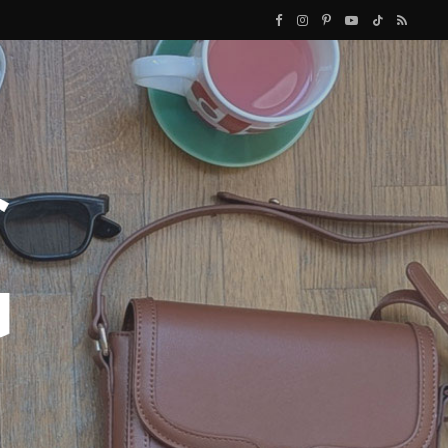
F
I
P
Y
T
R
a
n
i
o
i
S
c
s
n
u
k
S
e
t
t
T
T
b
a
e
u
o
o
g
r
b
k
o
r
e
e
k
a
s
m
t