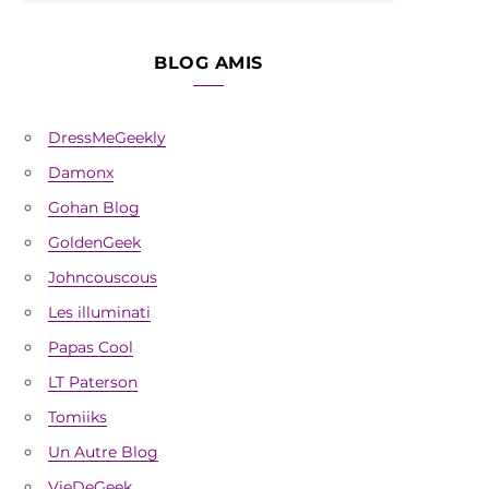
BLOG AMIS
DressMeGeekly
Damonx
Gohan Blog
GoldenGeek
Johncouscous
Les illuminati
Papas Cool
LT Paterson
Tomiiks
Un Autre Blog
VieDeGeek