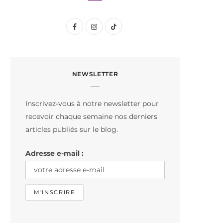
F
I
T
a
n
i
c
s
k
NEWSLETTER
e
t
T
b
a
o
Inscrivez-vous à notre newsletter pour
o
g
k
recevoir chaque semaine nos derniers
o
r
articles publiés sur le blog.
k
a
Adresse e-mail :
m