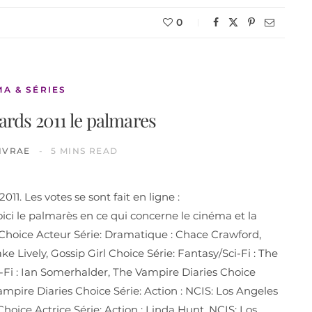
0
MA & SÉRIES
rds 2011 le palmares
IVRAE
5 MINS READ
1. Les votes se sont fait en ligne :
ci le palmarès en ce qui concerne le cinéma et la
l Choice Acteur Série: Dramatique : Chace Crawford,
ke Lively, Gossip Girl Choice Série: Fantasy/Sci-Fi : The
-Fi : Ian Somerhalder, The Vampire Diaries Choice
Vampire Diaries Choice Série: Action : NCIS: Los Angeles
Choice Actrice Série: Action : Linda Hunt, NCIS: Los