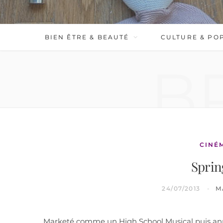
BIEN ÊTRE & BEAUTÉ
CULTURE & PO
B
CINÉ
Sprin
24/07/2013
M
Marketé comme un High School Musical puis ann