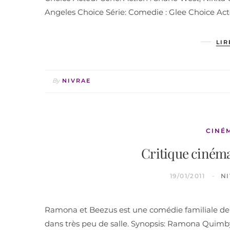
Angeles Choice Série: Comedie : Glee Choice Act
LIR
By
NIVRAE
CINÉ
Critique ciném
19/01/2011
N
Ramona et Beezus est une comédie familiale de El
dans très peu de salle. Synopsis: Ramona Quimby