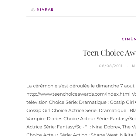
By
NIVRAE
CINÉ
Teen Choice Awa
08/08/2011
N
La cérémonie s’est déroulée le dimanche 7 aout 201
http://www.teenchoiceawards.com/index.html Voi
télévision Choice Série: Dramatique : Gossip Gir
Gossip Girl Choice Actrice Série: Dramatique : Bla
Vampire Diaries Choice Acteur Série: Fantasy/Sci
Actrice Série: Fantasy/Sci-Fi : Nina Dobrev, The 
Choice Acteur Série: Action : Shane West, Nikita 