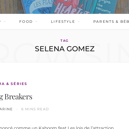
P
FOOD
LIFESTYLE
PARENTS & BÉ
ROWSI
TAG
SELENA GOMEZ
MA & SÉRIES
g Breakers
ARINE
6 MINS READ
oncé comme un Kaboom feat Les lois de l’attraction