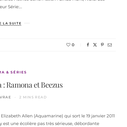
eur Série:…
E LA SUITE
0
MA & SÉRIES
a : Ramona et Beezus
IVRAE
2 MINS READ
izabeth Allen (Aquamarine) qui sort le 19 janvier 2011
 est une écolière pas très sérieuse, débordante