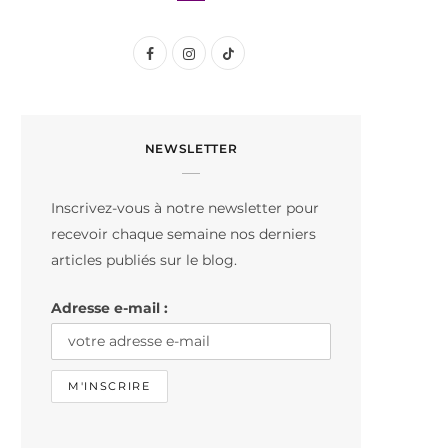
F
I
T
a
n
i
c
s
k
NEWSLETTER
e
t
T
b
a
o
Inscrivez-vous à notre newsletter pour
o
g
k
recevoir chaque semaine nos derniers
o
r
articles publiés sur le blog.
k
a
Adresse e-mail :
m