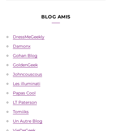
BLOG AMIS
DressMeGeekly
Damonx
Gohan Blog
GoldenGeek
Johncouscous
Les illuminati
Papas Cool
LT Paterson
Tomiiks
Un Autre Blog
VieDeGeek