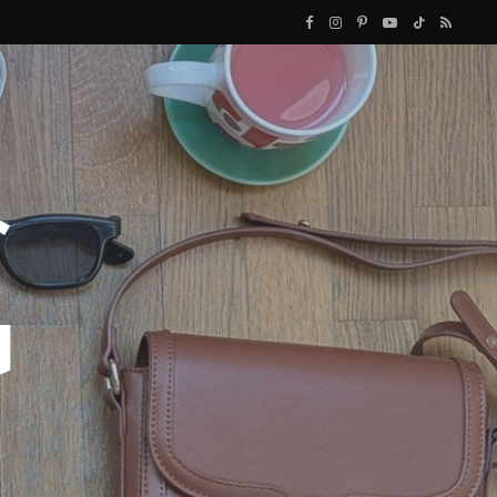
F
I
P
Y
T
R
a
n
i
o
i
S
c
s
n
u
k
S
e
t
t
T
T
b
a
e
u
o
o
g
r
b
k
o
r
e
e
k
a
s
m
t