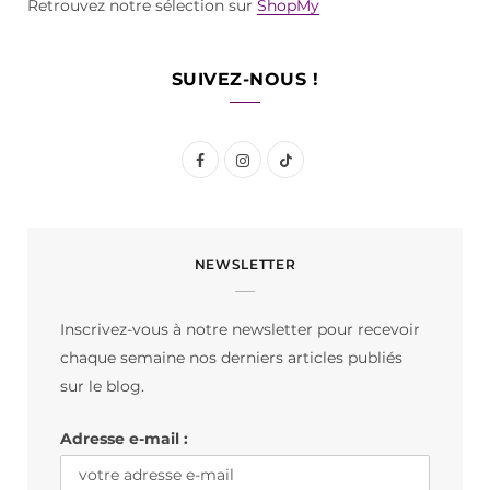
Retrouvez notre sélection sur
ShopMy
SUIVEZ-NOUS !
F
I
T
a
n
i
c
s
k
NEWSLETTER
e
t
T
b
a
o
Inscrivez-vous à notre newsletter pour recevoir
o
g
k
chaque semaine nos derniers articles publiés
o
r
sur le blog.
k
a
Adresse e-mail :
m