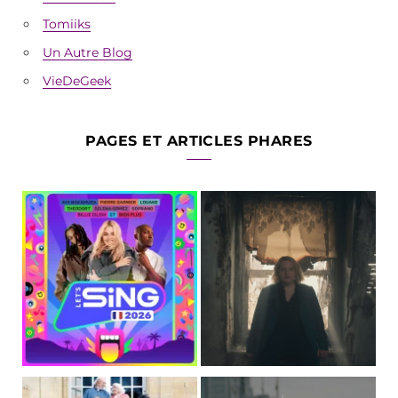
Tomiiks
Un Autre Blog
VieDeGeek
PAGES ET ARTICLES PHARES