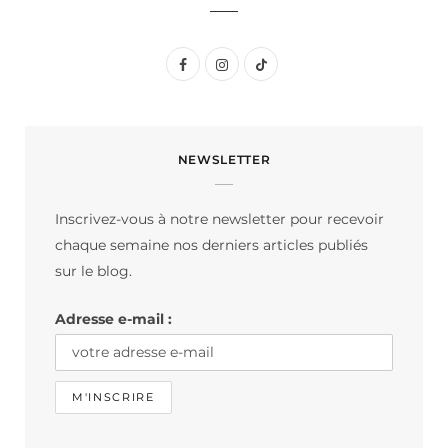
F
I
T
a
n
i
c
s
k
NEWSLETTER
e
t
T
b
a
o
Inscrivez-vous à notre newsletter pour recevoir
o
g
k
chaque semaine nos derniers articles publiés
o
r
sur le blog.
k
a
Adresse e-mail :
m