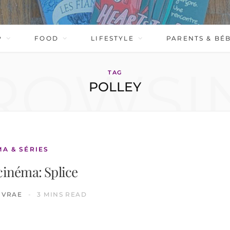
P
FOOD
LIFESTYLE
PARENTS & BÉ
ROWSI
TAG
POLLEY
MA & SÉRIES
cinéma: Splice
IVRAE
3 MINS READ