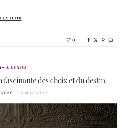
E LA SUITE
0
MA & SÉRIES
 fascinante des choix et du destin
IVRAE
4 MINS READ