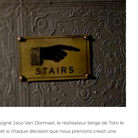
signé Jaco Van Dormael, le réalisateur belge de Toto le
 : et si chaque décision que nous prenions créait une