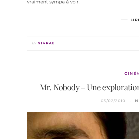
vraiment sympa à voir.
LIR
By
NIVRAE
CINÉ
Mr. Nobody – Une exploration
03/02/2010
N