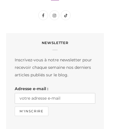
F
I
T
a
n
i
c
s
k
NEWSLETTER
e
t
T
b
a
o
Inscrivez-vous à notre newsletter pour
o
g
k
recevoir chaque semaine nos derniers
o
r
articles publiés sur le blog.
k
a
Adresse e-mail :
m