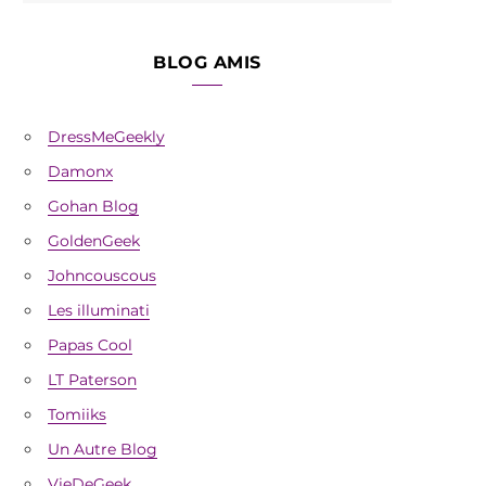
BLOG AMIS
DressMeGeekly
Damonx
Gohan Blog
GoldenGeek
Johncouscous
Les illuminati
Papas Cool
LT Paterson
Tomiiks
Un Autre Blog
VieDeGeek