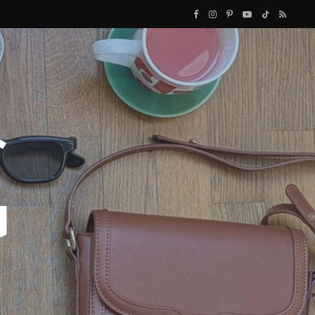
F
I
P
Y
T
R
a
n
i
o
i
S
c
s
n
u
k
S
e
t
t
T
T
b
a
e
u
o
o
g
r
b
k
o
r
e
e
k
a
s
m
t