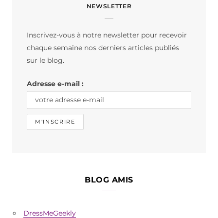
NEWSLETTER
e
t
T
b
a
o
Inscrivez-vous à notre newsletter pour recevoir
o
g
k
chaque semaine nos derniers articles publiés
o
r
sur le blog.
k
a
Adresse e-mail :
m
BLOG AMIS
DressMeGeekly