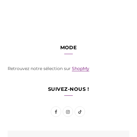
MODE
Retrouvez notre sélection sur
ShopMy
SUIVEZ-NOUS !
F
I
T
a
n
i
c
s
k