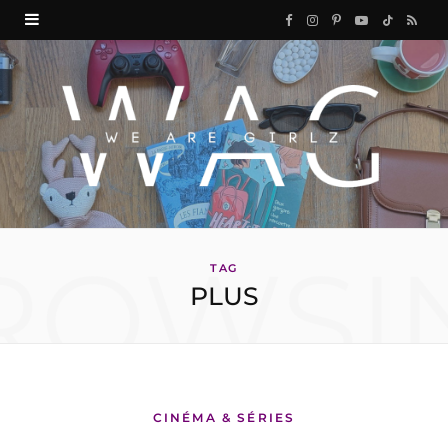
F
I
P
Y
T
R
a
n
i
o
i
S
c
s
n
u
k
S
e
t
t
T
T
b
a
e
u
o
o
g
r
b
k
ROWSI
o
r
e
e
TAG
PLUS
k
a
s
m
t
CINÉMA & SÉRIES