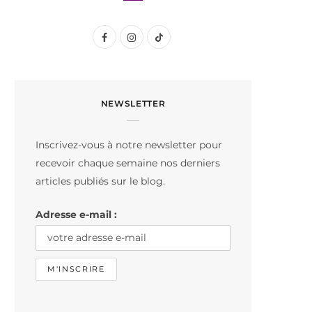
F
I
T
a
n
i
c
s
k
NEWSLETTER
e
t
T
b
a
o
Inscrivez-vous à notre newsletter pour
o
g
k
recevoir chaque semaine nos derniers
o
r
articles publiés sur le blog.
k
a
Adresse e-mail :
m