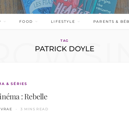
P
FOOD
LIFESTYLE
PARENTS & BÉ
ROWSI
TAG
PATRICK DOYLE
MA & SÉRIES
inéma : Rebelle
IVRAE
3 MINS READ