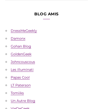
BLOG AMIS
DressMeGeekly
Damonx
Gohan Blog
GoldenGeek
Johncouscous
Les illuminati
Papas Cool
LT Paterson
Tomiiks
Un Autre Blog
VieDeGeek