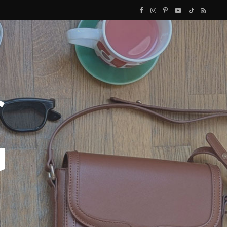
F
I
P
Y
T
R
a
n
i
o
i
S
c
s
n
u
k
S
e
t
t
T
T
b
a
e
u
o
o
g
r
b
k
o
r
e
e
k
a
s
m
t