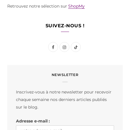
Retrouvez notre sélection sur
ShopMy
SUIVEZ-NOUS !
F
I
T
a
n
i
c
s
k
NEWSLETTER
e
t
T
b
a
o
Inscrivez-vous à notre newsletter pour recevoir
o
g
k
chaque semaine nos derniers articles publiés
o
r
sur le blog.
k
a
Adresse e-mail :
m