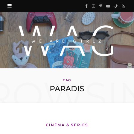
F
I
P
Y
T
R
a
n
i
o
i
S
c
s
n
u
k
S
e
t
t
T
T
b
a
e
u
o
o
g
r
b
k
ROWSI
o
r
e
e
TAG
PARADIS
k
a
s
m
t
CINÉMA & SÉRIES