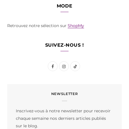
MODE
Retrouvez notre sélection sur
ShopMy
SUIVEZ-NOUS !
F
I
T
a
n
i
c
s
k
NEWSLETTER
e
t
T
b
a
o
Inscrivez-vous à notre newsletter pour recevoir
o
g
k
chaque semaine nos derniers articles publiés
o
r
sur le blog.