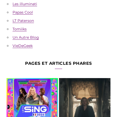
Les illuminati
Papas Cool
LT Paterson
Tomiiks
Un Autre Blog
VieDeGeek
PAGES ET ARTICLES PHARES