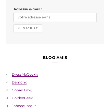
k
a
Adresse e-mail :
m
BLOG AMIS
DressMeGeekly
Damonx
Gohan Blog
GoldenGeek
Johncouscous