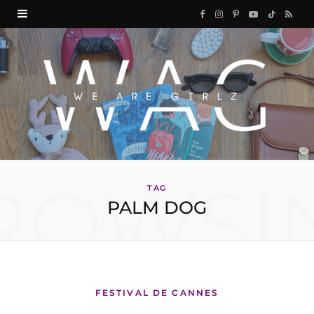
F
I
P
Y
T
R
a
n
i
o
i
S
c
s
n
u
k
S
e
t
t
T
T
b
a
e
u
o
o
g
r
b
k
ROWSI
o
r
e
e
TAG
PALM DOG
k
a
s
m
t
FESTIVAL DE CANNES