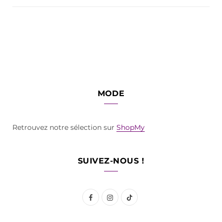
MODE
Retrouvez notre sélection sur
ShopMy
SUIVEZ-NOUS !
F
I
T
a
n
i