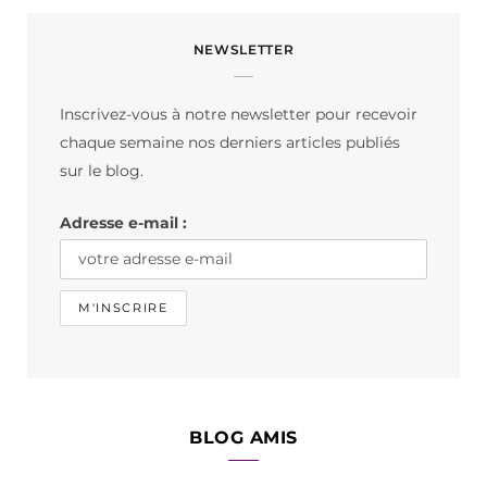
c
s
k
NEWSLETTER
e
t
T
b
a
o
Inscrivez-vous à notre newsletter pour recevoir
o
g
k
chaque semaine nos derniers articles publiés
o
r
sur le blog.
k
a
Adresse e-mail :
m
BLOG AMIS