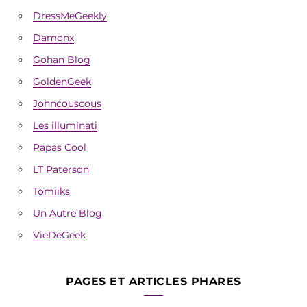
DressMeGeekly
Damonx
Gohan Blog
GoldenGeek
Johncouscous
Les illuminati
Papas Cool
LT Paterson
Tomiiks
Un Autre Blog
VieDeGeek
PAGES ET ARTICLES PHARES