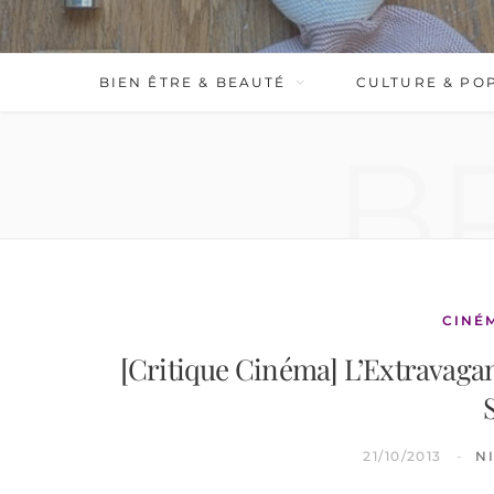
BIEN ÊTRE & BEAUTÉ
CULTURE & PO
B
CINÉ
[Critique Cinéma] L’Extravagan
21/10/2013
N