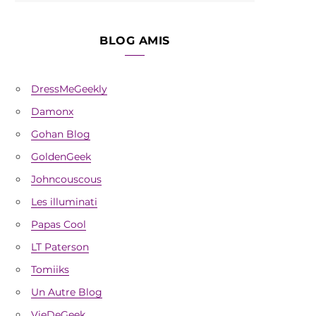
BLOG AMIS
DressMeGeekly
Damonx
Gohan Blog
GoldenGeek
Johncouscous
Les illuminati
Papas Cool
LT Paterson
Tomiiks
Un Autre Blog
VieDeGeek