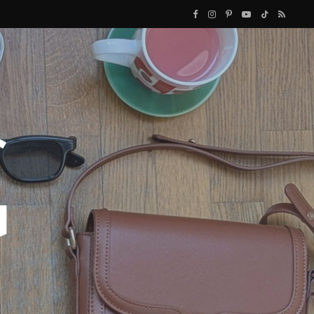
F
I
P
Y
T
R
a
n
i
o
i
S
c
s
n
u
k
S
e
t
t
T
T
b
a
e
u
o
o
g
r
b
k
o
r
e
e
k
a
s
m
t