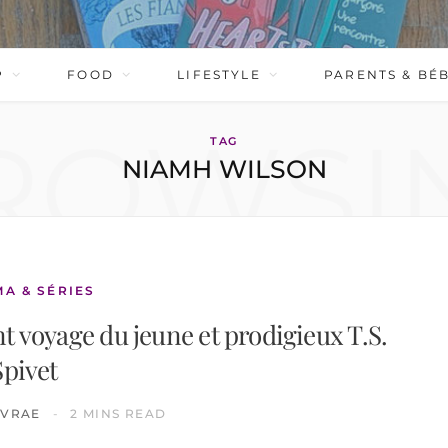
P
FOOD
LIFESTYLE
PARENTS & BÉ
ROWSI
TAG
NIAMH WILSON
MA & SÉRIES
t voyage du jeune et prodigieux T.S.
Spivet
IVRAE
2 MINS READ