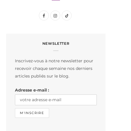
F
I
T
a
n
i
c
s
k
NEWSLETTER
e
t
T
b
a
o
Inscrivez-vous à notre newsletter pour
o
g
k
recevoir chaque semaine nos derniers
o
r
articles publiés sur le blog.
k
a
Adresse e-mail :
m