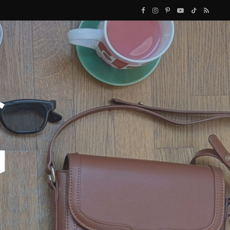
F
I
P
Y
T
R
a
n
i
o
i
S
c
s
n
u
k
S
e
t
t
T
T
b
a
e
u
o
o
g
r
b
k
o
r
e
e
k
a
s
m
t