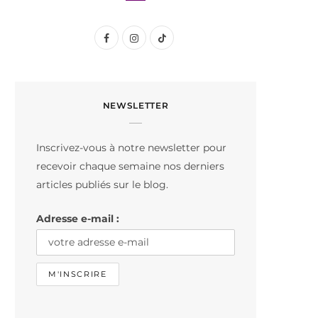
F
I
T
a
n
i
c
s
k
NEWSLETTER
e
t
T
b
a
o
Inscrivez-vous à notre newsletter pour
o
g
k
recevoir chaque semaine nos derniers
o
r
articles publiés sur le blog.
k
a
Adresse e-mail :
m