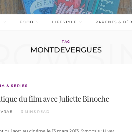
P
FOOD
LIFESTYLE
PARENTS & BÉ
ROWSI
TAG
MONTDEVERGUES
MA & SÉRIES
itique du film avec Juliette Binoche
IVRAE
3 MINS READ
 qui sort au cinéma le 13 mars 2013. Synopsis : Hiver