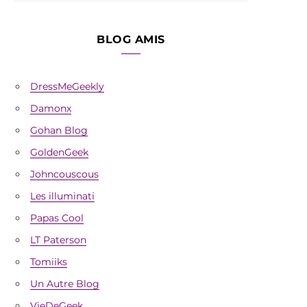
BLOG AMIS
DressMeGeekly
Damonx
Gohan Blog
GoldenGeek
Johncouscous
Les illuminati
Papas Cool
LT Paterson
Tomiiks
Un Autre Blog
VieDeGeek