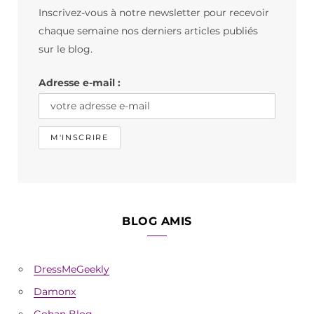
Inscrivez-vous à notre newsletter pour recevoir
o
g
k
chaque semaine nos derniers articles publiés
o
r
sur le blog.
k
a
Adresse e-mail :
m
BLOG AMIS
DressMeGeekly
Damonx
Gohan Blog