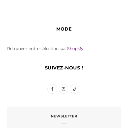
MODE
Retrouvez notre sélection sur
ShopMy
SUIVEZ-NOUS !
F
I
T
a
n
i
c
s
k
NEWSLETTER
e
t
T
b
a
o