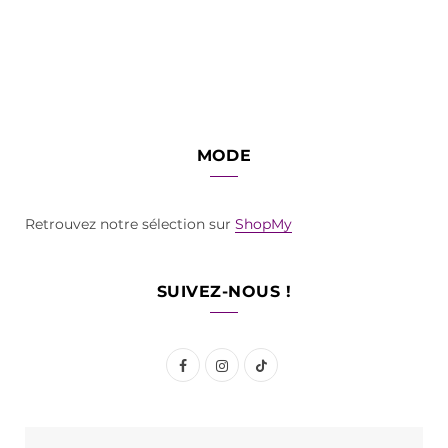
MODE
Retrouvez notre sélection sur
ShopMy
SUIVEZ-NOUS !
F
I
T
a
n
i
c
s
k