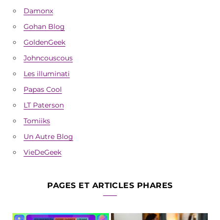
Damonx
Gohan Blog
GoldenGeek
Johncouscous
Les illuminati
Papas Cool
LT Paterson
Tomiiks
Un Autre Blog
VieDeGeek
PAGES ET ARTICLES PHARES