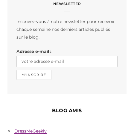
NEWSLETTER
e
t
T
b
a
o
Inscrivez-vous à notre newsletter pour recevoir
o
g
k
chaque semaine nos derniers articles publiés
o
r
sur le blog.
k
a
Adresse e-mail :
m
BLOG AMIS
DressMeGeekly