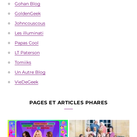
Gohan Blog
GoldenGeek
Johncouscous
Les illuminati
Papas Cool
LT Paterson
Tomiiks
Un Autre Blog
VieDeGeek
PAGES ET ARTICLES PHARES