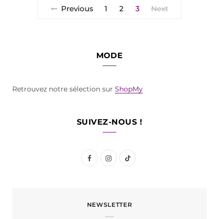
Previous
1
2
3
Next
MODE
Retrouvez notre sélection sur
ShopMy
SUIVEZ-NOUS !
F
I
T
a
n
i
c
s
k
NEWSLETTER
e
t
T