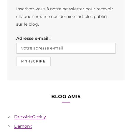
b
a
o
Inscrivez-vous à notre newsletter pour recevoir
o
g
k
chaque semaine nos derniers articles publiés
o
r
sur le blog.
k
a
Adresse e-mail :
m
BLOG AMIS
DressMeGeekly
Damonx