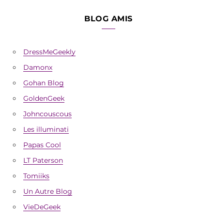
BLOG AMIS
DressMeGeekly
Damonx
Gohan Blog
GoldenGeek
Johncouscous
Les illuminati
Papas Cool
LT Paterson
Tomiiks
Un Autre Blog
VieDeGeek