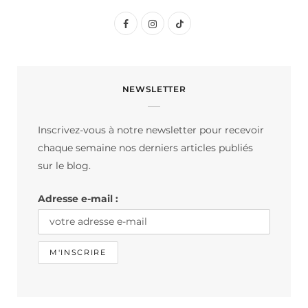
F
I
T
a
n
i
c
s
k
NEWSLETTER
e
t
T
b
a
o
Inscrivez-vous à notre newsletter pour recevoir
o
g
k
chaque semaine nos derniers articles publiés
o
r
sur le blog.
k
a
Adresse e-mail :
m