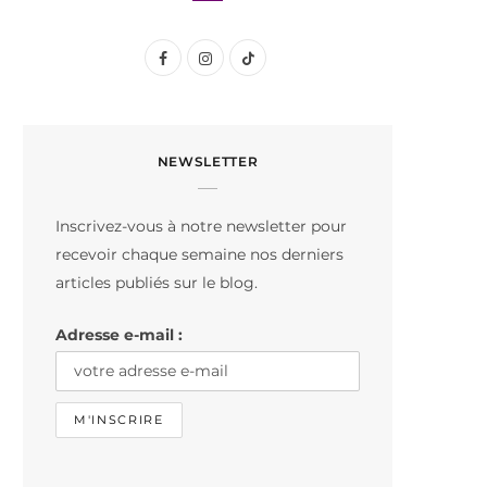
F
I
T
a
n
i
c
s
k
NEWSLETTER
e
t
T
b
a
o
Inscrivez-vous à notre newsletter pour
o
g
k
recevoir chaque semaine nos derniers
o
r
articles publiés sur le blog.
k
a
Adresse e-mail :
m