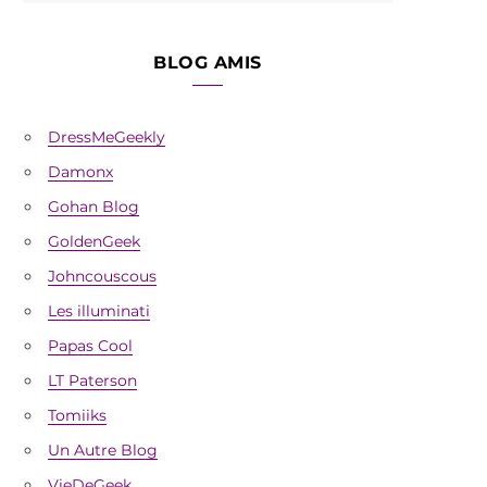
BLOG AMIS
DressMeGeekly
Damonx
Gohan Blog
GoldenGeek
Johncouscous
Les illuminati
Papas Cool
LT Paterson
Tomiiks
Un Autre Blog
VieDeGeek