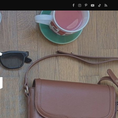
F
I
P
Y
T
R
a
n
i
o
i
S
c
s
n
u
k
S
e
t
t
T
T
b
a
e
u
o
o
g
r
b
k
o
r
e
e
k
a
s
m
t