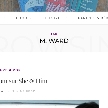
P
FOOD
LIFESTYLE
PARENTS & BÉ
ROWSI
TAG
M. WARD
URE & POP
om sur She & Him
AL
2 MINS READ