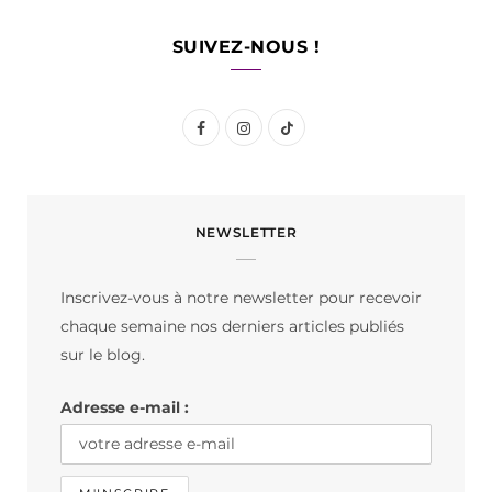
SUIVEZ-NOUS !
F
I
T
a
n
i
c
s
k
NEWSLETTER
e
t
T
b
a
o
Inscrivez-vous à notre newsletter pour recevoir
o
g
k
chaque semaine nos derniers articles publiés
o
r
sur le blog.
k
a
Adresse e-mail :
m