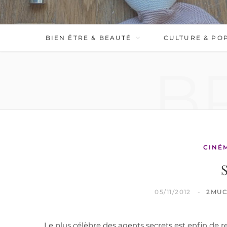
BIEN ÊTRE & BEAUTÉ
CULTURE & PO
B
CINÉ
S
05/11/2012
2MU
Le plus célèbre des agents secrets est enfin de