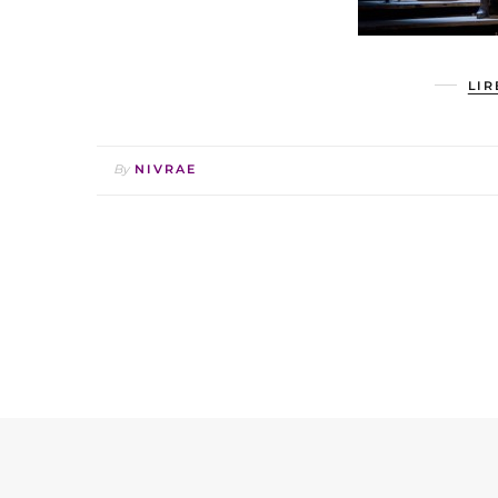
LIR
By
NIVRAE