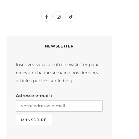
F
I
T
a
n
i
c
s
k
NEWSLETTER
e
t
T
b
a
o
Inscrivez-vous à notre newsletter pour
o
g
k
recevoir chaque semaine nos derniers
o
r
articles publiés sur le blog.
k
a
Adresse e-mail :
m