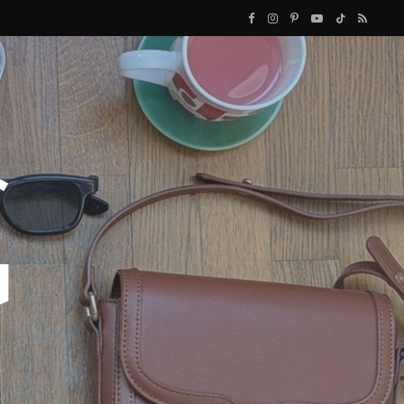
F
I
P
Y
T
R
a
n
i
o
i
S
c
s
n
u
k
S
e
t
t
T
T
b
a
e
u
o
o
g
r
b
k
o
r
e
e
k
a
s
m
t