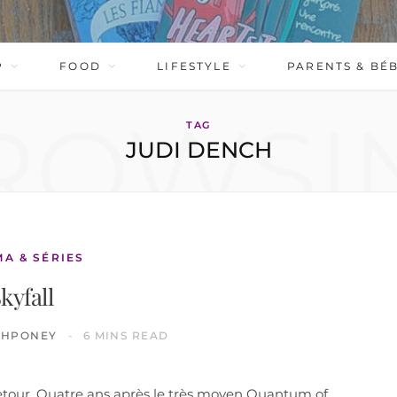
P
FOOD
LIFESTYLE
PARENTS & BÉ
ROWSI
TAG
JUDI DENCH
MA & SÉRIES
kyfall
CHPONEY
6 MINS READ
 retour. Quatre ans après le très moyen Quantum of