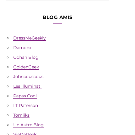
BLOG AMIS
DressMeGeekly
Damonx
Gohan Blog
GoldenGeek
Johncouscous
Les illuminati
Papas Cool
LT Paterson
Tomiiks
Un Autre Blog
VieDeGeek