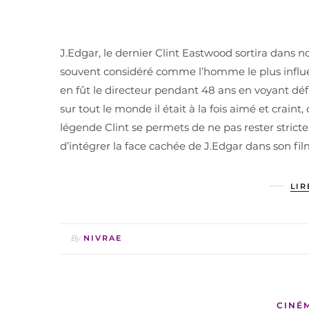
J.Edgar, le dernier Clint Eastwood sortira dans nos
souvent considéré comme l’homme le plus influen
en fût le directeur pendant 48 ans en voyant défi
sur tout le monde il était à la fois aimé et crain
légende Clint se permets de ne pas rester stric
d’intégrer la face cachée de J.Edgar dans son fil
LIR
By
NIVRAE
CINÉ