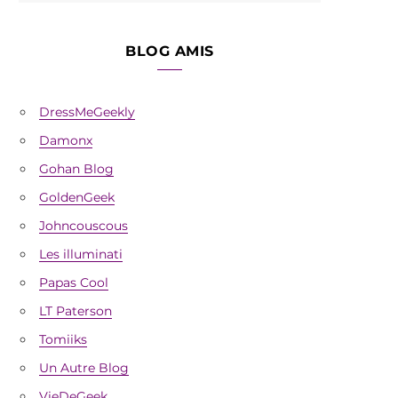
BLOG AMIS
DressMeGeekly
Damonx
Gohan Blog
GoldenGeek
Johncouscous
Les illuminati
Papas Cool
LT Paterson
Tomiiks
Un Autre Blog
VieDeGeek