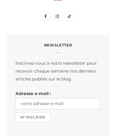
F
I
T
a
n
i
c
s
k
NEWSLETTER
e
t
T
b
a
o
Inscrivez-vous à notre newsletter pour
o
g
k
recevoir chaque semaine nos derniers
o
r
articles publiés sur le blog.
k
a
Adresse e-mail :
m