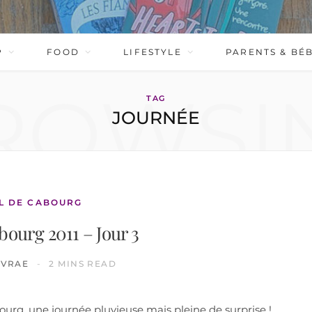
P
FOOD
LIFESTYLE
PARENTS & BÉ
ROWSI
TAG
JOURNÉE
L DE CABOURG
bourg 2011 – Jour 3
IVRAE
2 MINS READ
ourg, une journée pluvieuse mais pleine de surprise !