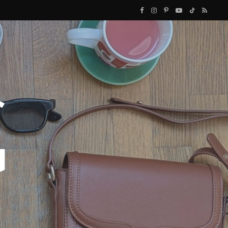
F
I
P
Y
T
R
a
n
i
o
i
S
c
s
n
u
k
S
e
t
t
T
T
b
a
e
u
o
o
g
r
b
k
o
r
e
e
k
a
s
m
t