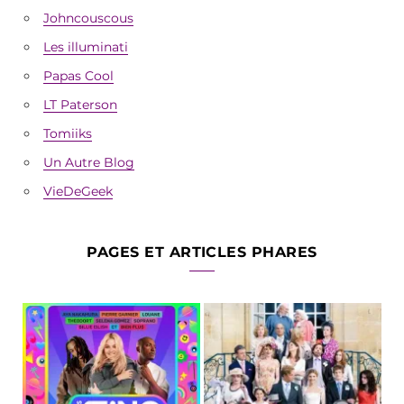
Johncouscous
Les illuminati
Papas Cool
LT Paterson
Tomiiks
Un Autre Blog
VieDeGeek
PAGES ET ARTICLES PHARES