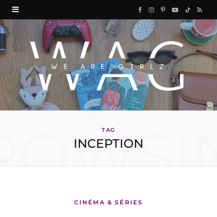
F
I
P
Y
T
R
a
n
i
o
i
S
c
s
n
u
k
S
e
t
t
T
T
b
a
e
u
o
o
g
r
b
k
ROWSI
o
r
e
e
TAG
INCEPTION
k
a
s
m
t
CINÉMA & SÉRIES