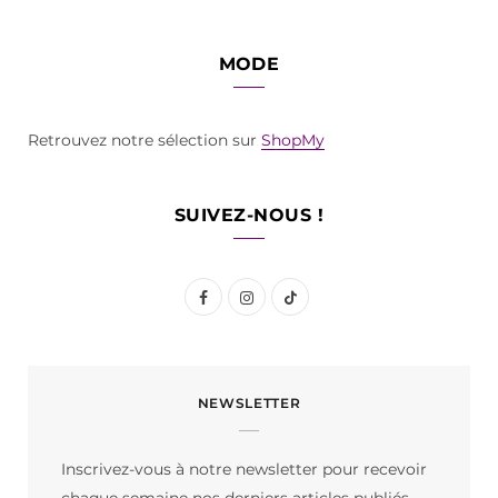
MODE
Retrouvez notre sélection sur
ShopMy
SUIVEZ-NOUS !
F
I
T
a
n
i
c
s
k
NEWSLETTER
e
t
T
b
a
o
Inscrivez-vous à notre newsletter pour recevoir
o
g
k
chaque semaine nos derniers articles publiés