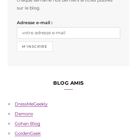
o
r
sur le blog.
k
a
Adresse e-mail :
m
BLOG AMIS
DressMeGeekly
Damonx
Gohan Blog
GoldenGeek