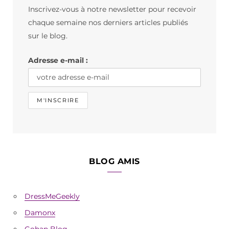
Inscrivez-vous à notre newsletter pour recevoir
o
g
k
chaque semaine nos derniers articles publiés
o
r
sur le blog.
k
a
Adresse e-mail :
m
BLOG AMIS
DressMeGeekly
Damonx
Gohan Blog