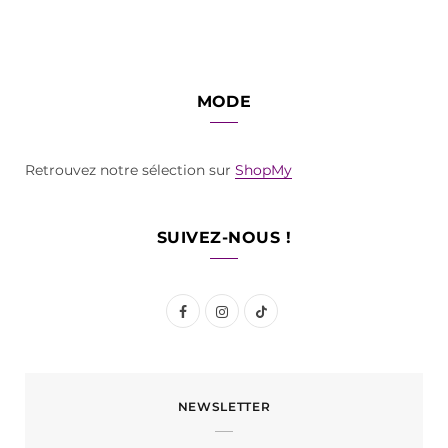
MODE
Retrouvez notre sélection sur
ShopMy
SUIVEZ-NOUS !
F
I
T
a
n
i
c
s
k
NEWSLETTER
e
t
T
b
a
o