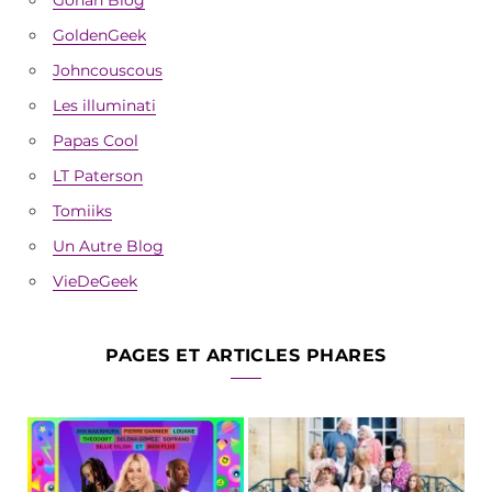
GoldenGeek
Johncouscous
Les illuminati
Papas Cool
LT Paterson
Tomiiks
Un Autre Blog
VieDeGeek
PAGES ET ARTICLES PHARES