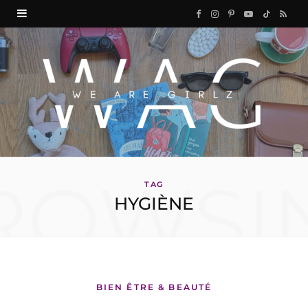
F
I
P
Y
T
R
a
n
i
o
i
S
c
s
n
u
k
S
e
t
t
T
T
b
a
e
u
o
o
g
r
b
k
ROWSI
o
r
e
e
TAG
HYGIÈNE
k
a
s
m
t
BIEN ÊTRE & BEAUTÉ