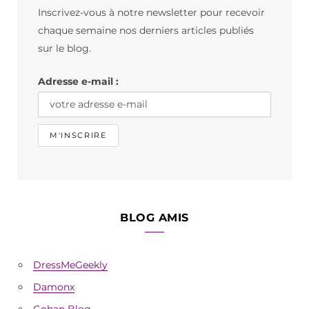
Inscrivez-vous à notre newsletter pour recevoir
o
g
k
chaque semaine nos derniers articles publiés
o
r
sur le blog.
k
a
Adresse e-mail :
m
BLOG AMIS
DressMeGeekly
Damonx
Gohan Blog