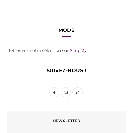
MODE
Retrouvez notre sélection sur
ShopMy
SUIVEZ-NOUS !
F
I
T
a
n
i
c
s
k
NEWSLETTER
e
t
T
b
a
o