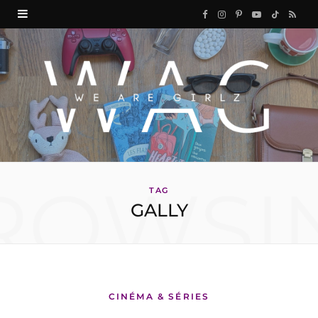
F
I
P
Y
T
R
a
n
i
o
i
S
c
s
n
u
k
S
e
t
t
T
T
b
a
e
u
o
o
g
r
b
k
ROWSI
o
r
e
e
TAG
GALLY
k
a
s
m
t
CINÉMA & SÉRIES