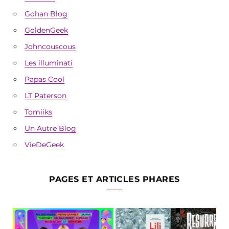
Gohan Blog
GoldenGeek
Johncouscous
Les illuminati
Papas Cool
LT Paterson
Tomiiks
Un Autre Blog
VieDeGeek
PAGES ET ARTICLES PHARES