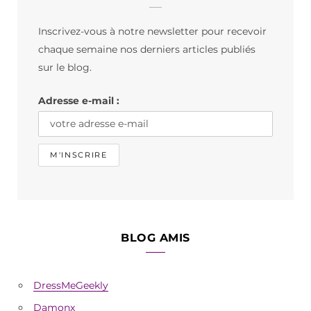
b
a
o
Inscrivez-vous à notre newsletter pour recevoir
o
g
k
chaque semaine nos derniers articles publiés
o
r
sur le blog.
k
a
Adresse e-mail :
m
BLOG AMIS
DressMeGeekly
Damonx