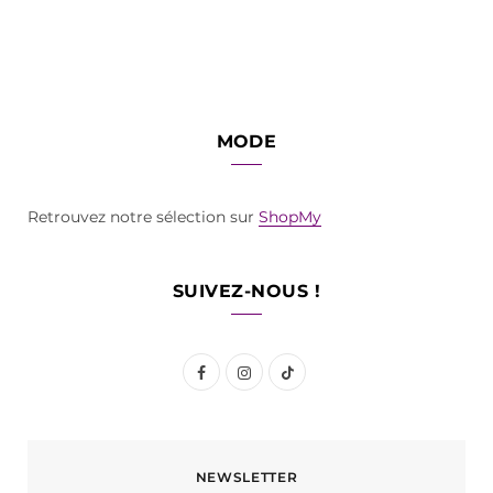
MODE
Retrouvez notre sélection sur
ShopMy
SUIVEZ-NOUS !
F
I
T
a
n
i
c
s
k
NEWSLETTER
e
t
T