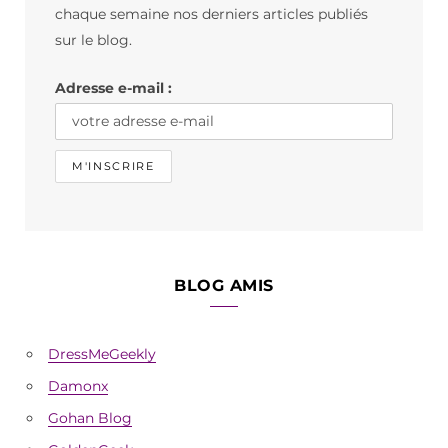
o
g
k
chaque semaine nos derniers articles publiés
o
r
sur le blog.
k
a
Adresse e-mail :
m
BLOG AMIS
DressMeGeekly
Damonx
Gohan Blog