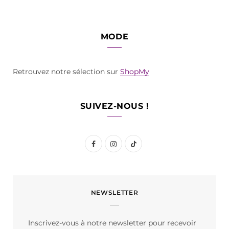
MODE
Retrouvez notre sélection sur
ShopMy
SUIVEZ-NOUS !
F
I
T
a
n
i
c
s
k
NEWSLETTER
e
t
T
b
a
o
Inscrivez-vous à notre newsletter pour recevoir