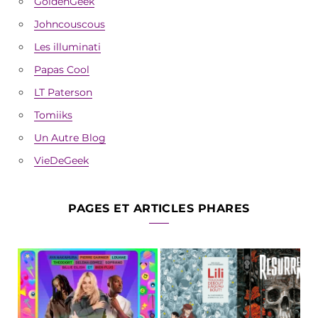
GoldenGeek
Johncouscous
Les illuminati
Papas Cool
LT Paterson
Tomiiks
Un Autre Blog
VieDeGeek
PAGES ET ARTICLES PHARES