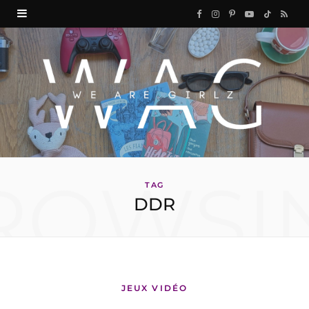
F
I
P
Y
T
R
a
n
i
o
i
S
c
s
n
u
k
S
e
t
t
T
T
b
a
e
u
o
o
g
r
b
k
ROWSI
o
r
e
e
TAG
DDR
k
a
s
m
t
JEUX VIDÉO