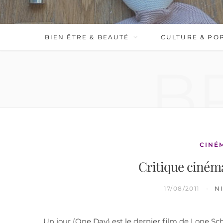
BIEN ÊTRE & BEAUTÉ
CULTURE & PO
B
CINÉ
Critique cinéma
17/08/2011
N
Un jour (One Day) est le dernier film de Lone Sch