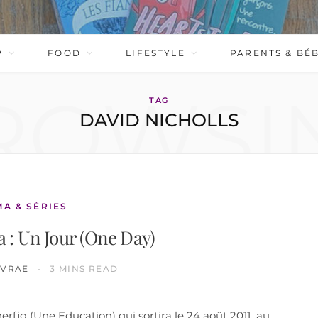
P
FOOD
LIFESTYLE
PARENTS & BÉ
ROWSI
TAG
DAVID NICHOLLS
MA & SÉRIES
 : Un Jour (One Day)
IVRAE
3 MINS READ
erfig (Une Education) qui sortira le 24 août 2011 au