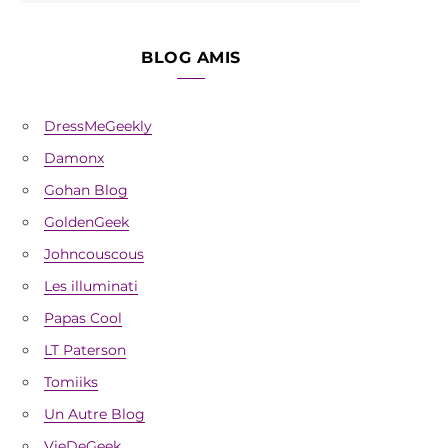
BLOG AMIS
DressMeGeekly
Damonx
Gohan Blog
GoldenGeek
Johncouscous
Les illuminati
Papas Cool
LT Paterson
Tomiiks
Un Autre Blog
VieDeGeek