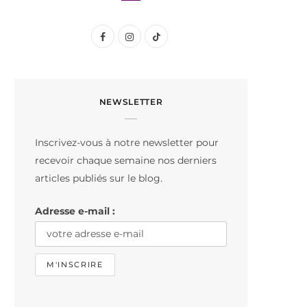
F
I
T
a
n
i
c
s
k
NEWSLETTER
e
t
T
b
a
o
Inscrivez-vous à notre newsletter pour
o
g
k
recevoir chaque semaine nos derniers
o
r
articles publiés sur le blog.
k
a
Adresse e-mail :
m