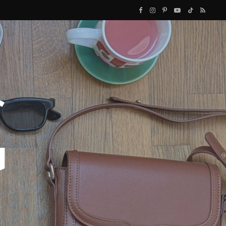
F
I
P
Y
T
R
a
n
i
o
i
S
c
s
n
u
k
S
e
t
t
T
T
b
a
e
u
o
o
g
r
b
k
o
r
e
e
k
a
s
m
t