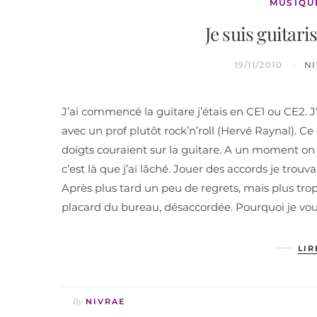
MUSIQU
Je suis guitaris
19/11/2010
N
J’ai commencé la guitare j’étais en CE1 ou CE2. J
avec un prof plutôt rock’n’roll (Hervé Raynal). C
doigts couraient sur la guitare. A un moment on
c’est là que j’ai lâché. Jouer des accords je trouva
Après plus tard un peu de regrets, mais plus tro
placard du bureau, désaccordée. Pourquoi je vo
LIR
By
NIVRAE