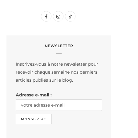
F
I
T
a
n
i
c
s
k
NEWSLETTER
e
t
T
b
a
o
Inscrivez-vous à notre newsletter pour
o
g
k
recevoir chaque semaine nos derniers
o
r
articles publiés sur le blog.
k
a
Adresse e-mail :
m