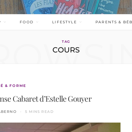
P
FOOD
LIFESTYLE
PARENTS & BÉ
ROWSI
TAG
COURS
É & FORME
anse Cabaret d’Estelle Gouyer
ABERNO
5 MINS READ