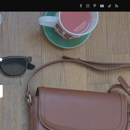
F
I
P
Y
T
R
a
n
i
o
i
S
c
s
n
u
k
S
e
t
t
T
T
b
a
e
u
o
o
g
r
b
k
o
r
e
e
k
a
s
m
t