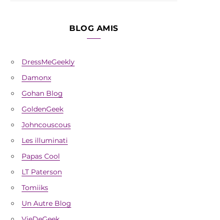
BLOG AMIS
DressMeGeekly
Damonx
Gohan Blog
GoldenGeek
Johncouscous
Les illuminati
Papas Cool
LT Paterson
Tomiiks
Un Autre Blog
VieDeGeek