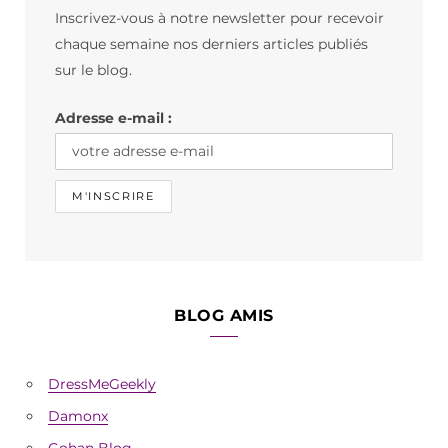
Inscrivez-vous à notre newsletter pour recevoir
o
g
k
chaque semaine nos derniers articles publiés
o
r
sur le blog.
k
a
Adresse e-mail :
m
BLOG AMIS
DressMeGeekly
Damonx
Gohan Blog