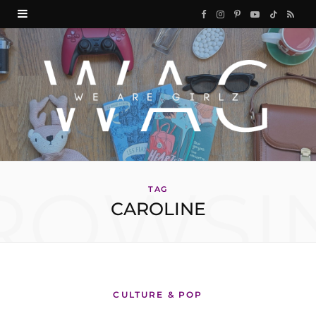
F
I
P
Y
T
R
a
n
i
o
i
S
c
s
n
u
k
S
e
t
t
T
T
b
a
e
u
o
o
g
r
b
k
ROWSI
o
r
e
e
TAG
CAROLINE
k
a
s
m
t
CULTURE & POP