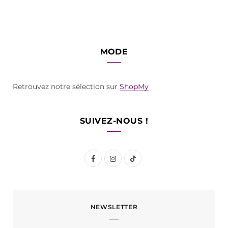
MODE
Retrouvez notre sélection sur
ShopMy
SUIVEZ-NOUS !
F
I
T
a
n
i
c
s
k
NEWSLETTER
e
t
T
b
a
o