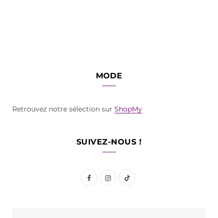
MODE
Retrouvez notre sélection sur
ShopMy
SUIVEZ-NOUS !
F
I
T
a
n
i
c
s
k