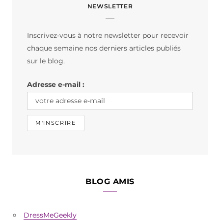
NEWSLETTER
e
t
T
b
a
o
Inscrivez-vous à notre newsletter pour recevoir
o
g
k
chaque semaine nos derniers articles publiés
o
r
sur le blog.
k
a
Adresse e-mail :
m
BLOG AMIS
DressMeGeekly