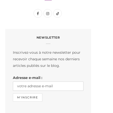
F
I
T
a
n
i
c
s
k
NEWSLETTER
e
t
T
b
a
o
Inscrivez-vous à notre newsletter pour
o
g
k
recevoir chaque semaine nos derniers
o
r
articles publiés sur le blog.
k
a
Adresse e-mail :
m