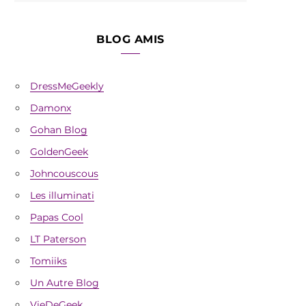
BLOG AMIS
DressMeGeekly
Damonx
Gohan Blog
GoldenGeek
Johncouscous
Les illuminati
Papas Cool
LT Paterson
Tomiiks
Un Autre Blog
VieDeGeek