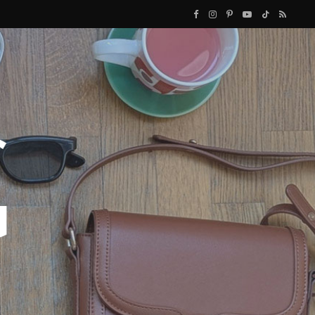
F
I
P
Y
T
R
a
n
i
o
i
S
c
s
n
u
k
S
e
t
t
T
T
b
a
e
u
o
o
g
r
b
k
o
r
e
e
k
a
s
m
t