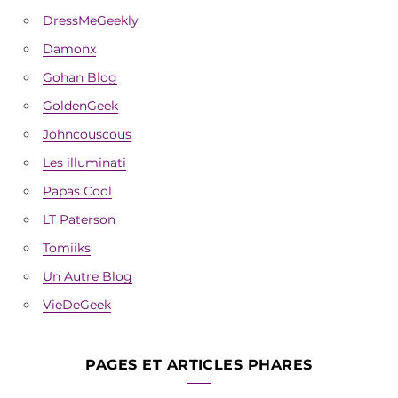
DressMeGeekly
Damonx
Gohan Blog
GoldenGeek
Johncouscous
Les illuminati
Papas Cool
LT Paterson
Tomiiks
Un Autre Blog
VieDeGeek
PAGES ET ARTICLES PHARES