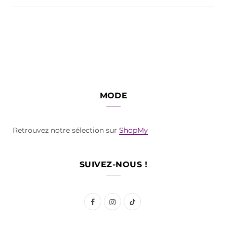
MODE
Retrouvez notre sélection sur
ShopMy
SUIVEZ-NOUS !
F
I
T
a
n
i