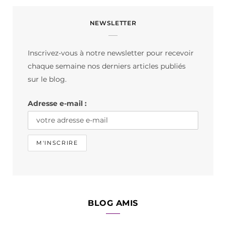
c
s
k
NEWSLETTER
e
t
T
b
a
o
Inscrivez-vous à notre newsletter pour recevoir
o
g
k
chaque semaine nos derniers articles publiés
o
r
sur le blog.
k
a
Adresse e-mail :
m
BLOG AMIS