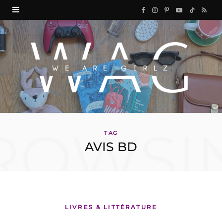
F
I
P
Y
T
R
a
n
i
o
i
S
c
s
n
u
k
S
e
t
t
T
T
b
a
e
u
o
o
g
r
b
k
ROWSI
o
r
e
e
TAG
AVIS BD
k
a
s
m
t
LIVRES & LITTÉRATURE