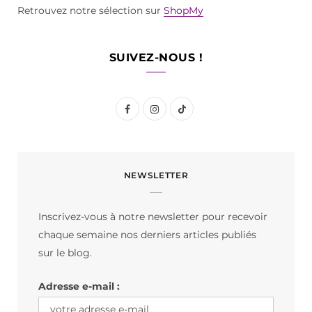
Retrouvez notre sélection sur
ShopMy
SUIVEZ-NOUS !
F
I
T
a
n
i
c
s
k
NEWSLETTER
e
t
T
b
a
o
Inscrivez-vous à notre newsletter pour recevoir
o
g
k
chaque semaine nos derniers articles publiés
o
r
sur le blog.
k
a
Adresse e-mail :
m