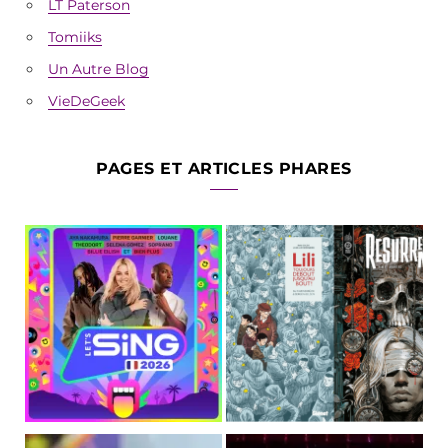
LT Paterson
Tomiiks
Un Autre Blog
VieDeGeek
PAGES ET ARTICLES PHARES