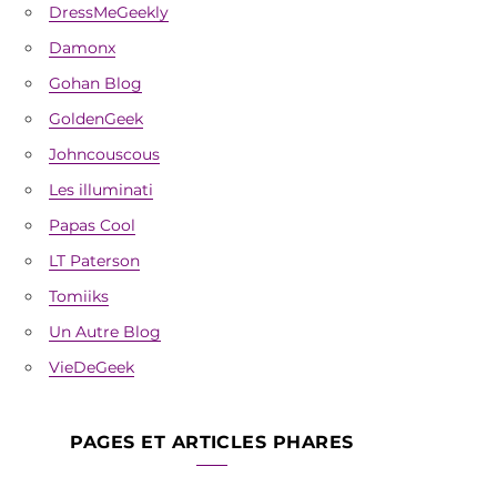
DressMeGeekly
Damonx
Gohan Blog
GoldenGeek
Johncouscous
Les illuminati
Papas Cool
LT Paterson
Tomiiks
Un Autre Blog
VieDeGeek
PAGES ET ARTICLES PHARES