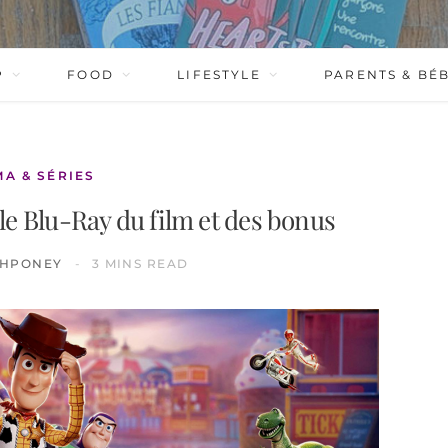
P
FOOD
LIFESTYLE
PARENTS & BÉ
MA & SÉRIES
r le Blu-Ray du film et des bonus
HPONEY
3 MINS READ