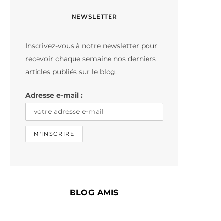
c
s
k
NEWSLETTER
e
t
T
b
a
o
Inscrivez-vous à notre newsletter pour
o
g
k
recevoir chaque semaine nos derniers
o
r
articles publiés sur le blog.
k
a
Adresse e-mail :
m
BLOG AMIS