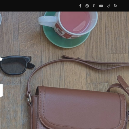
F
I
P
Y
T
R
a
n
i
o
i
S
c
s
n
u
k
S
e
t
t
T
T
b
a
e
u
o
o
g
r
b
k
o
r
e
e
k
a
s
m
t