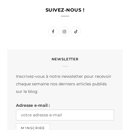
SUIVEZ-NOUS !
F
I
T
a
n
i
c
s
k
NEWSLETTER
e
t
T
b
a
o
Inscrivez-vous à notre newsletter pour recevoir
o
g
k
chaque semaine nos derniers articles publiés
o
r
sur le blog.
k
a
Adresse e-mail :
m