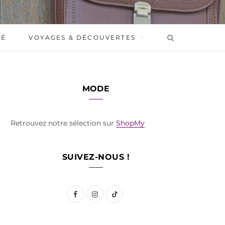
BÉ
VOYAGES & DÉCOUVERTES
MODE
Retrouvez notre sélection sur
ShopMy
SUIVEZ-NOUS !
F
I
T
a
n
i