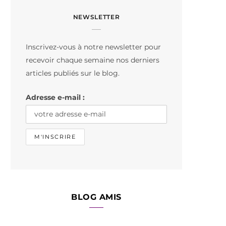
c
s
k
NEWSLETTER
e
t
T
b
a
o
Inscrivez-vous à notre newsletter pour
o
g
k
recevoir chaque semaine nos derniers
o
r
articles publiés sur le blog.
k
a
Adresse e-mail :
m
BLOG AMIS