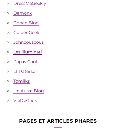
DressMeGeekly
Damonx
Gohan Blog
GoldenGeek
Johncouscous
Les illuminati
Papas Cool
LT Paterson
Tomiiks
Un Autre Blog
VieDeGeek
PAGES ET ARTICLES PHARES