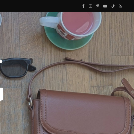
F
I
P
Y
T
R
a
n
i
o
i
S
c
s
n
u
k
S
e
t
t
T
T
b
a
e
u
o
o
g
r
b
k
o
r
e
e
k
a
s
m
t