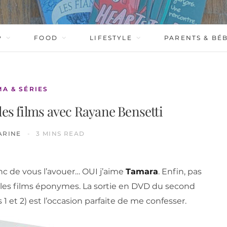
P
FOOD
LIFESTYLE
PARENTS & BÉ
MA & SÉRIES
les films avec Rayane Bensetti
ARINE
3 MINS READ
onc de vous l’avouer… OUI j’aime
Tamara
. Enfin, pas
les films éponymes. La sortie en DVD du second
 1 et 2) est l’occasion parfaite de me confesser.