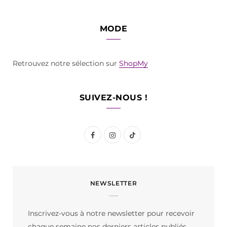
MODE
Retrouvez notre sélection sur
ShopMy
SUIVEZ-NOUS !
F
I
T
a
n
i
c
s
k
NEWSLETTER
e
t
T
b
a
o
Inscrivez-vous à notre newsletter pour recevoir
o
g
k
chaque semaine nos derniers articles publiés