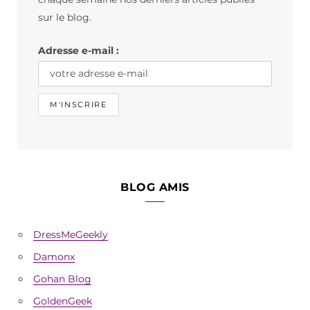
o
r
sur le blog.
k
a
Adresse e-mail :
m
BLOG AMIS
DressMeGeekly
Damonx
Gohan Blog
GoldenGeek