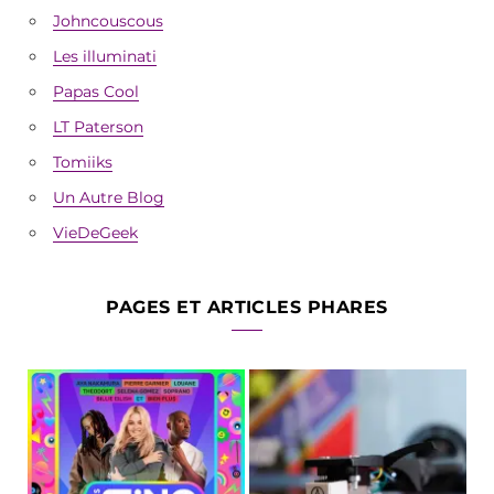
Johncouscous
Les illuminati
Papas Cool
LT Paterson
Tomiiks
Un Autre Blog
VieDeGeek
PAGES ET ARTICLES PHARES