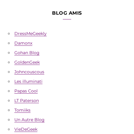
BLOG AMIS
DressMeGeekly
Damonx
Gohan Blog
GoldenGeek
Johncouscous
Les illuminati
Papas Cool
LT Paterson
Tomiiks
Un Autre Blog
VieDeGeek