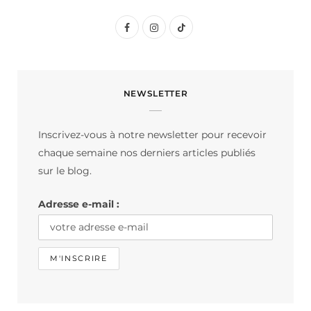
F
I
T
a
n
i
c
s
k
NEWSLETTER
e
t
T
b
a
o
Inscrivez-vous à notre newsletter pour recevoir
o
g
k
chaque semaine nos derniers articles publiés
o
r
sur le blog.
k
a
Adresse e-mail :
m