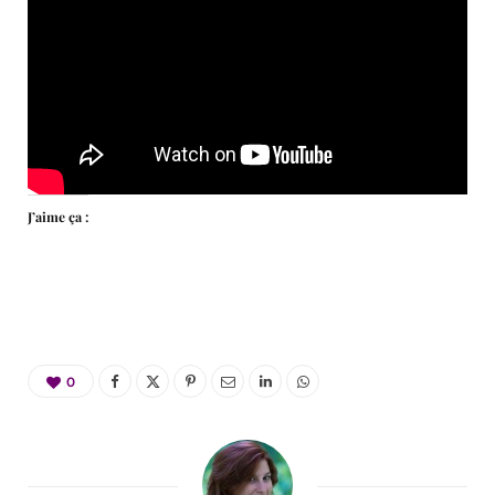
J’aime ça :
0