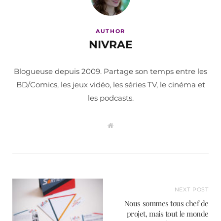
AUTHOR
NIVRAE
Blogueuse depuis 2009. Partage son temps entre les
BD/Comics, les jeux vidéo, les séries TV, le cinéma et
les podcasts.
W
e
b
s
i
t
e
NEXT POST
Nous sommes tous chef de
projet, mais tout le monde